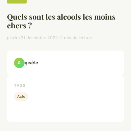
Quels sont les alcools les moins
chers ?
gisèle
•
21 décembre 2022
•
2 min de lecture
gisèle
G
TAGS
Actu