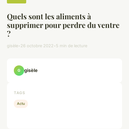
Quels sont les aliments à
supprimer pour perdre du ventre
?
gisèle
•
26 octobre 2022
•
5 min de lecture
gisèle
G
TAGS
Actu