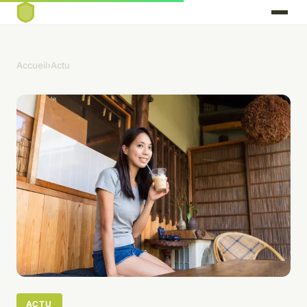
Accueil
›
Actu
ACTU