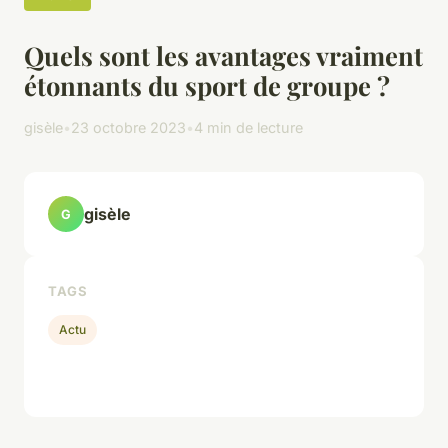
Quels sont les avantages vraiment
étonnants du sport de groupe ?
gisèle
•
23 octobre 2023
•
4 min de lecture
gisèle
G
TAGS
Actu