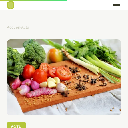
Accueil
›
Actu
ACTU