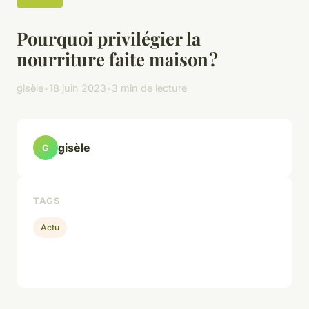
Pourquoi privilégier la
nourriture faite maison ?
gisèle
•
18 juin 2023
•
3 min de lecture
gisèle
G
TAGS
Actu