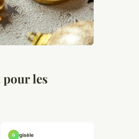
 pour les
gisèle
G