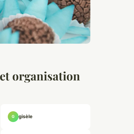
 et organisation
gisèle
G