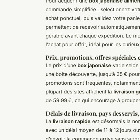
Pour acquérir une
box japonaise alimen
commande simplifiée : sélectionnez vo
achat ponctuel, puis validez votre panie
permettent de recevoir automatiquemen
gérable avant chaque expédition. Le m
l’achat pour offrir, idéal pour les curie
Prix, promotions, offres spéciales e
Le prix d’une
box japonaise
varie selon 
une boîte découverte, jusqu’à 35 € pour
promotions sont fréquentes, notamment 
plupart des sites affichent la
livraison g
de 59,99 €, ce qui encourage à grouper l
Délais de livraison, pays desservis,
La
livraison rapide
est désormais la nor
avec un délai moyen de 11 à 12 jours ou
d’envoi : la commande arrive sans surpris