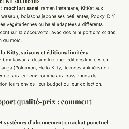
et KitKat inédits
 :
mochi artisanal
, ramen instantané, KitKat aux
wasabi), boissons japonaises pétillantes, Pocky, DIY
ités végétariennes ou halal adaptées à différents
accent sur la découverte, avec des mini portions et des
on du mois.
 Kitty, saisons et éditions limitées
: box kawaii à design ludique, éditions limitées en
s manga (Pokémon, Hello Kitty, licences animées) ou
é permet aux curieux comme aux passionnés de
n leurs envies, leur budget ou leur collection.
pport qualité-prix : comment
et systèmes d’abonnement ou achat ponctuel