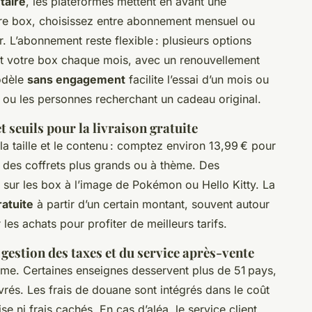
taire
, les plateformes mettent en avant une
tre box, choisissez entre abonnement mensuel ou
r. L’abonnement reste flexible : plusieurs options
t votre box chaque mois, avec un renouvellement
odèle
sans engagement
facilite l’essai d’un mois ou
ux ou les personnes recherchant un cadeau original.
t seuils pour la livraison gratuite
la taille et le contenu : comptez environ 13,99 € pour
 des coffrets plus grands ou à thème. Des
sur les box à l’image de Pokémon ou Hello Kitty. La
ratuite
à partir d’un certain montant, souvent autour
es achats pour profiter de meilleurs tarifs.
 gestion des taxes et du service après-vente
me. Certaines enseignes desservent plus de 51 pays,
vrés. Les frais de douane sont intégrés dans le coût
e ni frais cachés. En cas d’aléa, le service client