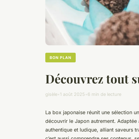
BON PLAN
Découvrez tout su
gisèle
•
1 août 2025
•
6 min de lecture
La box japonaise réunit une sélection u
découvrir le Japon autrement. Adaptée à
authentique et ludique, alliant saveurs t
c’est aussi comprendre ses contenus, ses