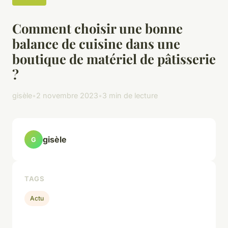
Comment choisir une bonne
balance de cuisine dans une
boutique de matériel de pâtisserie
?
gisèle
•
2 novembre 2023
•
3 min de lecture
gisèle
G
TAGS
Actu