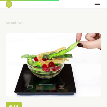
Accueil
›
Actu
ACTU