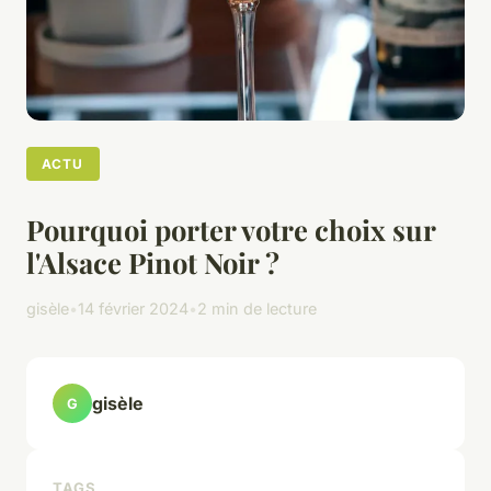
ACTU
Pourquoi porter votre choix sur
l'Alsace Pinot Noir ?
gisèle
•
14 février 2024
•
2 min de lecture
gisèle
G
TAGS