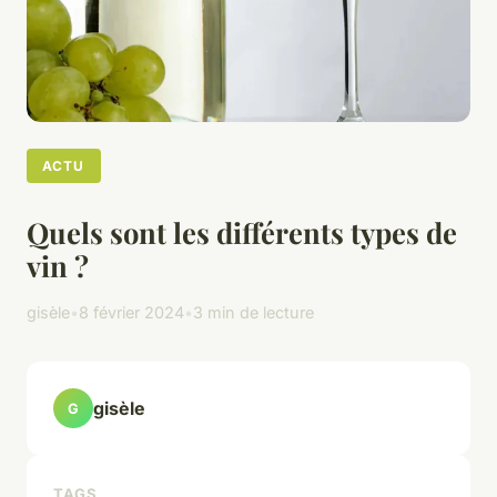
ACTU
Quels sont les différents types de
vin ?
gisèle
•
8 février 2024
•
3 min de lecture
gisèle
G
TAGS