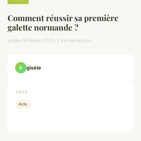
Comment réussir sa première
galette normande ?
gisèle
•
14 février 2023
•
2 min de lecture
gisèle
G
TAGS
Actu